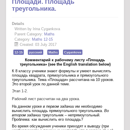
Площади. Площадь
треугольника.
Details
Written by Irina Cygankova
Parent Category:
Maths
Category:
Maths 12-15
Created: 03 July 2017
12-15
русский
Maths
Cygankova
Комментарий к рабочему листу «Площадь
треугольника» (
see the English translation below)
К 8 классу ученики знают формулы и умеют вычислять
площадь квадрата, прямоугольника и прямоугольного
треугольника. Тема «Площади» рассчитана на 10 уроков.
Это второй урок по данной теме.
Этап 1-2.
Рабочий лист рассчитан на два урока.
На данном уроке
в первом задании
им необходимо
вычислить площадь прямоугольного треугольника.
Во
втором задании
треугольник – непрямоугольный.
Проблема
:
как вычислить его площадь
?
Во время обсуждения ученики приходят к выводу (при