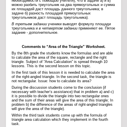
необходимости с помощью учителя), что в задаче а) и в)
можно разбить треугольник на два прямоугольных и сумма
их площадей даст площадь данного треугольника
;
в
задаче б) разность площадей прямоугольных
треугольников даст площадь треугольника).
В третьем задании
ученики выводят формулу площади
треугольника и
в четвертом задании
применяют ее. Пятое
задание - дополнительное.
Comments to “Area of the Triangle” Worksheet.
By the 8th grade the students know the formulas and are able
to calculate the area of the square, rectangle and the right
triangle. Subject of “Area Calculation” is spread through 10
lessons. This is the second lesson on this topic.
In the first task of this lesson it is needed to calculate the area
of the right-angled triangle. In the second task, the triangle is
not rectangular. Issue: how to calculate its area?
During the discussion students come to the conclusion (if
necessary with teacher’s assistance) that in problem a) and c)
it is possible to divide the triangle into two rectangular ones
and the sum of their areas will give the area of this triangle; In
problem b) the difference of the areas of right-angled triangles
will give the area of the triangle).
Within the third task students come up with the formula of
triangle area calculation which they implement in the fourth
task.