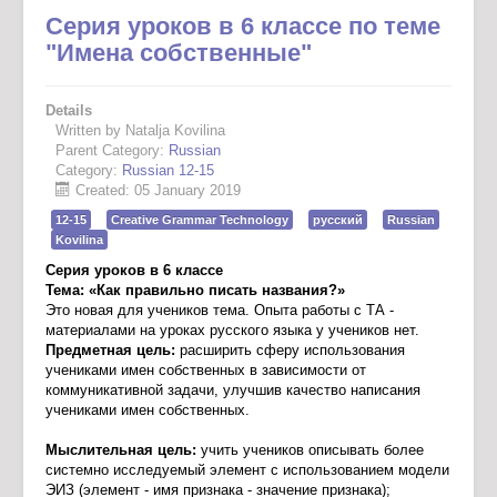
Серия уроков в 6 классе по теме
"Имена собственные"
Details
Written by Natalja Kovilina
Parent Category:
Russian
Category:
Russian 12-15
Created: 05 January 2019
12-15
Creative Grammar Technology
русский
Russian
Kovilina
Серия уроков в 6 классе
Тема: «Как правильно писать названия?»
Это новая для учеников тема. Опыта работы с ТА -
материалами на уроках русского языка у учеников нет.
Предметная цель:
расширить сферу использования
учениками имен собственных в зависимости от
коммуникативной задачи, улучшив качество написания
учениками имен собственных.
Мыслительная цель:
учить учеников описывать более
системно исследуемый элемент с использованием модели
ЭИЗ (элемент - имя признака - значение признака);