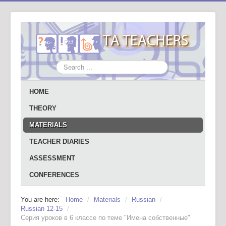
Search
...
HOME
THEORY
MATERIALS
TEACHER DIARIES
ASSESSMENT
CONFERENCES
You are here:
Home
/
Materials
/
Russian
/
Russian 12-15
/
Серия уроков в 6 классе по теме "Имена собственные"