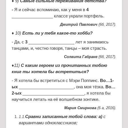
♦ 9)
Самые сильные переживания детства?
-
Я и сейчас вспоминаю, как у меня в
4
__________________ классе украли портфель.
Дмитрий Павлович
(6б, 2017).
♦ 10)
Есть ли у тебя какое-то хобби?
- Да, с
3
____________________ лет я занимаюсь
танцами, и, честно говоря, танцы – моя страсть.
Солвита Габране
(6б, 2017).
♦11)
С каким героем из прочитанных тобою
книг ты хотела бы встретиться?
- Я хотела бы встретиться с Мэри Поппинс.
Во…1-
ых
________________________, она моя тёзка.
Во…
2-ых
___________________________, я хотела бы
научиться летать на её волшебном зонтике.
Мария Смирнова
(6 а, 2016).
Сравни записанные тобой слова: а)
с
1.1.
вариантами одноклассников;