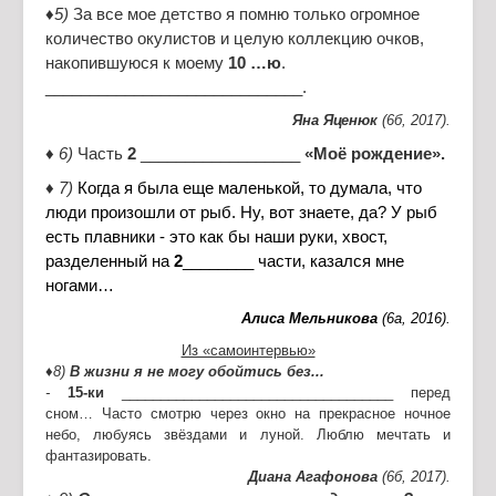
♦5)
За все мое детство я помню только огромное
количество окулистов и целую коллекцию очков,
накопившуюся к моему
10 …ю
.
_____________________________.
Яна Яценюк
(6б, 2017).
♦ 6)
Часть
2
__________________
«Моё рождение».
♦ 7)
Когда я была еще маленькой, то думала, что
люди произошли от рыб. Ну, вот знаете, да? У рыб
есть плавники - это как бы наши руки, хвост,
разделенный на
2
________ части, казался мне
ногами…
Алиса Мельникова
(6а, 2016).
Из «самоинтервью»
♦
8)
В жизни
я не могу
обойтись без...
-
15-ки
___________________________________ перед
сном… Часто смотрю через окно на прекрасное ночное
небо, любуясь звёздами и луной. Люблю мечтать и
фантазировать.
Диана Агафонова
(6б, 2017).