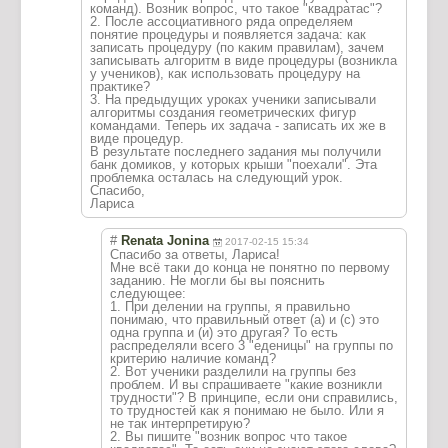
команд). Возник вопрос, что такое "квадратас"?
2. После ассоциативного ряда определяем
понятие процедуры и появляется задача: как
записать процедуру (по каким правилам), зачем
записывать алгоритм в виде процедуры (возникла
у учеников), как использовать процедуру на
практике?
3. На предыдущих уроках ученики записывали
алгоритмы создания геометрических фигур
командами. Теперь их задача - записать их же в
виде процедур.
В результате последнего задания мы получили
банк домиков, у которых крыши "поехали". Эта
проблемка осталась на следующий урок.
Спасибо,
Лариса
#
Renata Jonina
2017-02-15 15:34
Спасибо за ответы, Лариса!
Мне всё таки до конца не понятно по первому
заданию. Не могли бы вы пояснить
следующее:
1. При делении на группы, я правильно
понимаю, что правильный ответ (а) и (с) это
одна группа и (и) это другая? То есть
распределяли всего 3 "еденицы" на группы по
критерию наличие команд?
2. Вот ученики разделили на группы без
проблем. И вы спрашиваете "какие возникли
трудности"? В принципе, если они справились,
то трудностей как я понимаю не было. Или я
не так интерпретирую?
2. Вы пишите "возник вопрос что такое