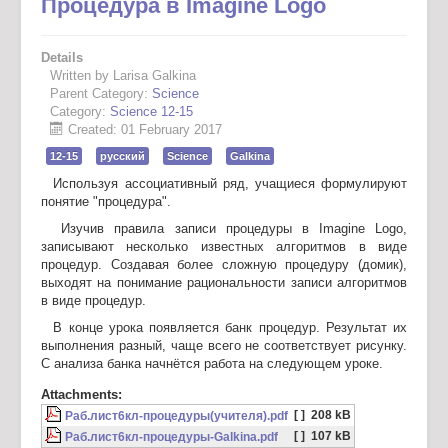
Процедура в Imagine Logo
Details
Written by Larisa Galkina
Parent Category:
Science
Category:
Science 12-15
Created: 01 February 2017
12-15
русский
Science
Galkina
Используя ассоциативный ряд, учащиеся формулируют
понятие "процедура".
Изучив правила записи процедуры в Imagine Logo,
записывают несколько известных алгоритмов в виде
процедур. Создавая более сложную процедуру (домик),
выходят на понимание рациональности записи алгоритмов
в виде процедур.
В конце урока появляется банк процедур. Результат их
выполнения разный, чаще всего не соответствует рисунку.
С анализа банка начнётся работа на следующем уроке.
Attachments:
[ ]
208 kB
Раб.лист6кл-процедуры(учителя).pdf
[ ]
107 kB
Раб.лист6кл-процедуры-Galkina.pdf