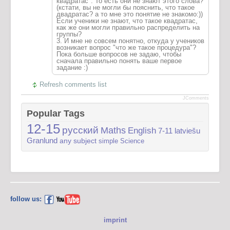
квадратас". То есть они не знают этого слова?
(кстати, вы не могли бы пояснить, что такое
двадратас? а то мне это понятие не знакомо:))
Если ученики не знают, что такое квадратас,
как же они могли правильно распределить на
группы?
3. И мне не совсем понятно, откуда у учеников
возникает вопрос "что же такое процедура"?
Пока больше вопросов не задаю, чтобы
сначала правильно понять ваше первое
задание :)
Refresh comments list
JComments
Popular Tags
12-15
русский
Maths
English
7-11
latviešu
Granlund
any subject
simple
Science
follow us:
imprint