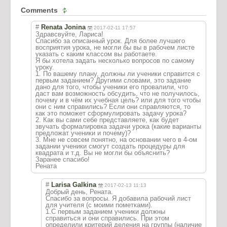
Comments
#
Renata Jonina
2017-02-11 17:57
Здравсвуйте, Лариса!
Спасибо за описанный урок. Для более лучшего
восприятия урока, не могли бы вы в рабочем листе
указать с каким классом вы работаете.
Я бы хотела задать несколько вопросов по самому
уроку.
1. По вашему плану, должны ли ученики справится с
первым заданием? Другими словами, это задание
дано для того, чтобы ученики его провалили, что
даст вам возможность обсудить, что не получилось,
почему и в чём их учебная цель? или для того чтобы
они с ним справились? Если они справляются, то
как это поможет сформулировать задачу урока?
2. Как вы сами себе представляете, как будет
звучать формалировка задачи урока (какие варианты
предложат ученики и почему)?
3. Мне не совсем понятно, на основании чего в 4-ом
задании ученики смогут создать процедуры для
квадрата и т.д. Вы не могли бы объяснить?
Заранее спасибо!
Рената
#
Larisa Galkina
2017-02-13 11:13
Добрый день, Рената.
Спасибо за вопросы. Я добавила рабочий лист
для учителя (с моими пометками).
1.С первым заданием ученики должны
справиться и они справились. При этом
определили критерий деления на группы (наличие