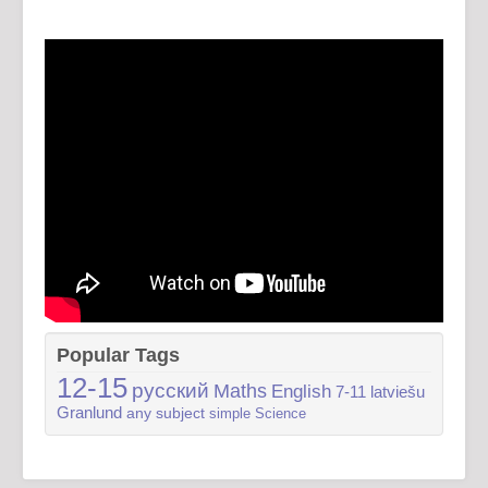
Popular Tags
12-15
русский
Maths
English
7-11
latviešu
Granlund
any subject
simple
Science