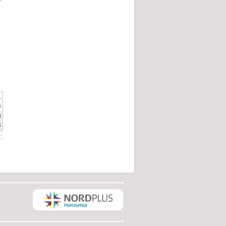
1
B
3
B
ts