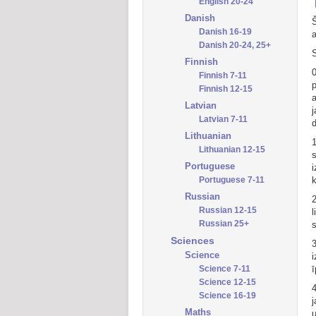
English 20-24
Danish
Danish 16-19
a
Danish 20-24, 25+
S
Finnish
Finnish 7-11
Finnish 12-15
a
Latvian
j
Latvian 7-11
Lithuanian
Lithuanian 12-15
Portuguese
i
Portuguese 7-11
k
Russian
2
Russian 12-15
l
Russian 25+
s
Sciences
3
Science
i
Science 7-11
ī
Science 12-15
Science 16-19
j
Maths
u