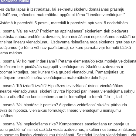
Mackevica-Manko
Šīs darba lapas ir izstrādātas, lai sekmētu skolēnu domāšanas prasmju
ttīstīšanu, mācoties matemātiku, apgūstot tēmu "Lineārie vienādojumi".
istēmā ir paredzēti 5 posmi, materiāli ir paredzēti aptuveni 8 nodarbībām.
0. posmā “Vai es varu? Problēmas apzināšanās” skolēniem tiek piedāvāts
praktiska satura problēmuzdevums, kura risināšanai nepieciešams sastādīt u
trisināt lineāru vienādojumu. Uzdevuma risināšana rada skolēnos grūtības un
autājumus (jo tēma vēl nav pazīstama), uz kuru pamata viņi formulē tālākā
darba mērķus.
1. posmā “Ar ko man ir darīšana? Pētāmā elementa/objekta modeļa veidošana
skolēniem tiek piedāvāts sagrupēt vienādojumus. Skolēnu uzdevums ir
zdomāt kritērijus, pēc kuriem tika grupēti vienādojumi. Pamatojoties uz
ritērijiem formulē lineāra vienādojuma matemātisko definīciju.
. posmā “Kā izdarīt izvēli? Hipotēzes izvirzīšana” risinot vienkāršākos
ineāros vienādojumus, skolēni izvirza hipotēzi par lineāra vienādojuma sakņu
kaitu atkarībā no koeficientiem a un b, formulējot to formā: “Ja…, tad…”.
. posmā “Vai hipotēze ir pareiza? Algoritma veidošana” skolēni pārbauda
zvirzīto hipotēzi, vienlaikus formulējot lineāro vienādojumu risinājumu
pašības.
4. posmā “Vai nepieciešams rīks? Kompetences sasniegšana un pāreja uz
aunu problēmu” risinot dažāda veida uzdevumus, skolēni nostiprina zināšana
n prasmes lineāro vienādojumu risināšanā. Sastādot lineāru vienādojumu, viņ