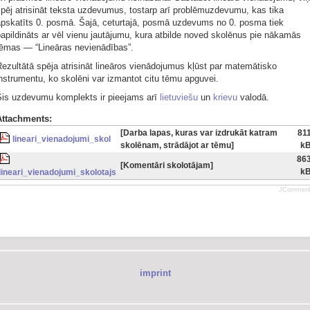
pēj atrisināt teksta uzdevumus, tostarp arī problēmuzdevumu, kas tika
apskatīts 0. posmā. Šajā, ceturtajā, posmā uzdevums no 0. posma tiek
apildināts ar vēl vienu jautājumu, kura atbilde noved skolēnus pie nākamās
tēmas — “Lineāras nevienādības”.
ezultātā spēja atrisināt lineāros vienādojumus kļūst par matemātisko
nstrumentu, ko skolēni var izmantot citu tēmu apguvei.
Šis uzdevumu komplekts ir pieejams arī
lietuviešu
un
krievu
valodā.
Attachments:
[Darba lapas, kuras var izdrukāt katram
81
lineari_vienadojumi_skol
skolēnam, strādājot ar tēmu]
k
86
[Komentāri skolotājam]
k
lineari_vienadojumi_skolotajs
JCommen
imprint