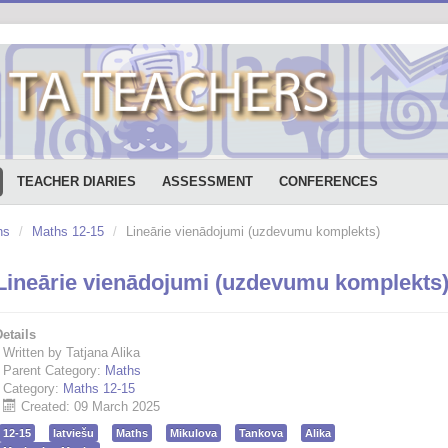
TEACHER DIARIES
ASSESSMENT
CONFERENCES
hs
/
Maths 12-15
/
Lineārie vienādojumi (uzdevumu komplekts)
Lineārie vienādojumi (uzdevumu komplekts
etails
Written by Tatjana Alika
Parent Category:
Maths
Category:
Maths 12-15
Created: 09 March 2025
12-15
latviešu
Maths
Mikulova
Tankova
Alika