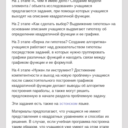
На 1 этапе «С чем я имею дело? Создание модели
элемента / объекта исследования» учащимся
предлагаются задания, при помощи которых учащиеся
выходят на описание квадратичной функции.
На 2 этапе «Как сделать выбор? Выдвижение гипотезы» на
основании описания учащиеся выдвигают гипотезу об
определении квадратичной функции и ее графике.
На 3 этапе «Верна ли гипотеза? Создание алгоритма»
учащиеся работают над доказательством гипотезы
посредством заданий, в которых нужно группировать
графики различных функций и находить связи между
графиком функции и ее формулой.
На 4 этапе «Нужен ли инструмент? Достижение
компетентности и выход на новую проблему» учащиеся
после самостоятельного построения графиков
квадратичной функции делают выводы об алгоритме
построения параболы, а также могут решить
предложенную в начале раздела проблемную задачу.
Эти задания есть также на
эстонском
языке.
Материалы предполагают, что учащиеся не имеют
представления о квадратных уравнениях и способах их
решения. В случае, если учебная программа построена
таким образом, что учащиеся уже умеют на этом этапе