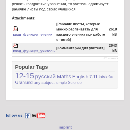
решать квадратные уравнения, то учитель адаптирует
рабочие листы под своих учащихся.
Attachments:
[Рабочие листы, которые
можно распечатать для
2618
квад_функция_ученик
каждого ученика при работе
kB
с темой]
2643
[Комментарии для учителя]
kB
квад_функция_учитель
JComments
Popular Tags
12-15
русский
Maths
English
7-11
latviešu
Granlund
any subject
simple
Science
follow us:
imprint