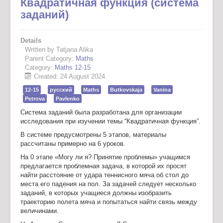
Квадратичная функция (система
заданий)
Details
Written by Tatjana Alika
Parent Category:
Maths
Category:
Maths 12-15
Created: 24 August 2024
12-15
русский
Maths
Butkovskaja
Vanina
Petrova
Pavlenko
Система заданий была разработана для организации
исследования при изучении темы “Квадратичная функция”.
В системе предусмотрены 5 этапов, материалы
рассчитаны примерно на 6 уроков.
На 0 этапе «Могу ли я? Принятие проблемы» учащимся
предлагается проблемная задача, в которой их просят
найти расстояние от удара теннисного мяча об стол до
места его падения на пол. За задачей следует несколько
заданий, в которых учащиеся должны изобразить
траекторию полета мяча и попытаться найти связь между
величинами.