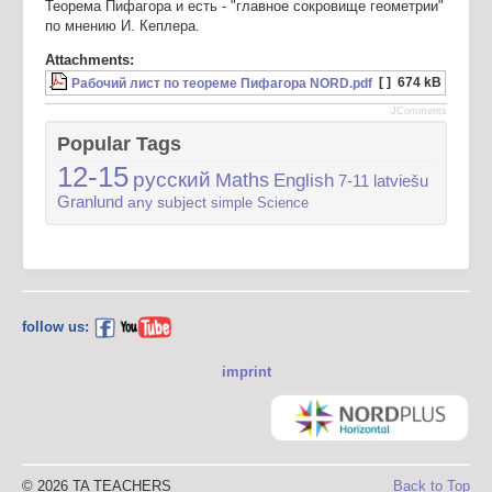
Теорема Пифагора и есть - "главное сокровище геометрии"
по мнению И. Кеплера.
Attachments:
[ ]
674 kB
Рабочий лист по теореме Пифагора NORD.pdf
JComments
Popular Tags
12-15
русский
Maths
English
7-11
latviešu
Granlund
any subject
simple
Science
follow us:
imprint
© 2026 TA TEACHERS
Back to Top