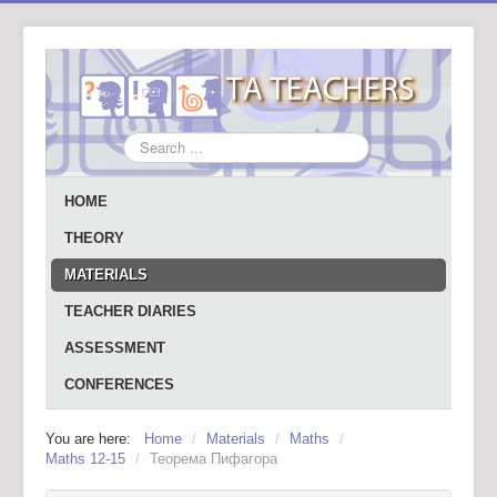
Search
...
HOME
THEORY
MATERIALS
TEACHER DIARIES
ASSESSMENT
CONFERENCES
You are here:
Home
/
Materials
/
Maths
/
Maths 12-15
/
Теорема Пифагора