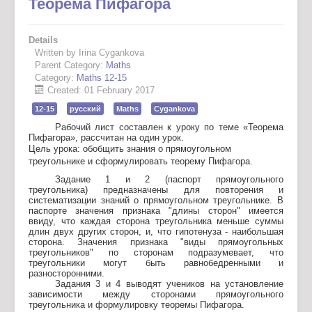
Теорема Пифагора
Details
Written by Irina Cygankova
Parent Category:
Maths
Category:
Maths 12-15
Created: 01 February 2017
12-15
русский
Maths
Cygankova
Рабочий лист составлен к уроку по теме «Теорема
Пифагора», рассчитан на один урок.
Цель урока: обобщить знания о прямоугольном
треугольнике и сформулировать теорему Пифагора.
Задание 1 и 2 (паспорт прямоугольного
треугольника) предназначены для повторения и
систематизации знаний о прямоугольном треугольнике. В
паспорте значения признака "длины сторон" имеется
ввиду, что каждая сторона треугольника меньше суммы
длин двух других сторон, и, что гипотенуза - наибольшая
сторона. Значения признака "виды прямоугольных
треугольников" по сторонам подразумевает, что
треугольники могут быть равнобедренными и
разносторонними.
Задания 3 и 4 выводят учеников на установление
зависимости между сторонами прямоугольного
треугольника и формулировку теоремы Пифагора.